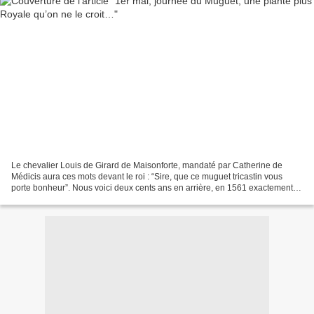
Le chevalier Louis de Girard de Maisonforte, mandaté par Catherine de
Médicis aura ces mots devant le roi : “Sire, que ce muguet tricastin vous
porte bonheur”. Nous voici deux cents ans en arrière, en 1561 exactement.
Si la plante à clochettes a toujours...